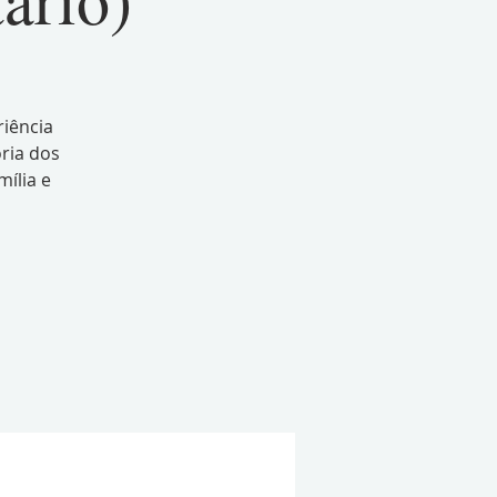
riência
ória dos
mília e