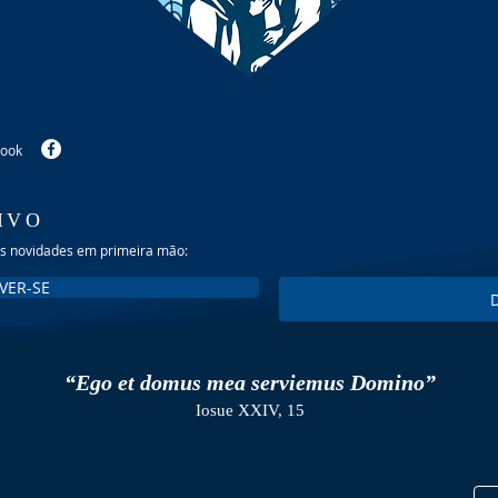
book
IVO
as novidades em primeira mão:
VER-SE
“Ego et domus mea serviemus Domino”
Iosue XXIV, 15