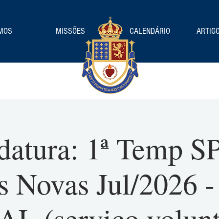
MOS
MISSÕES
CALENDÁRIO
ARTIGO
datura: 1ª Temp SP
s Novas Jul/2026
L (serviço volunt