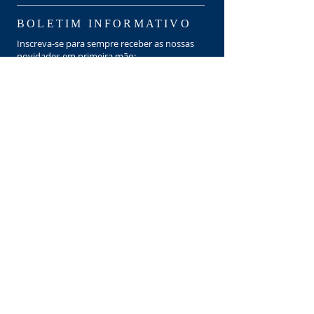
BOLETIM INFORMATIVO
Inscreva-se para sempre receber as nossas
novidades em primeira mão:
INSCREVER-SE
DOAR
“Ego et domus mea serviemus Domino”
Iosue XXIV, 15
contato@familiasnovas.com.br
Login