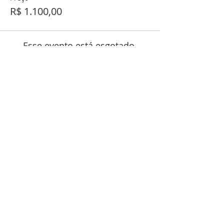
R$ 1.100,00
Esse evento está esgotado.
MÍDIAS SOCIAIS
Instagram
|
YouTube
|
Facebook
BOLETIM INFORMATIVO
Inscreva-se para sempre receber as nossas