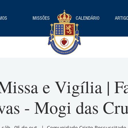
MOS
MISSÕES
CALENDÁRIO
ARTIGO
Missa e Vigília | F
as - Mogi das Cr
sáb., 05 de out.
  |  
Comunidade Cristo Ressuscitado