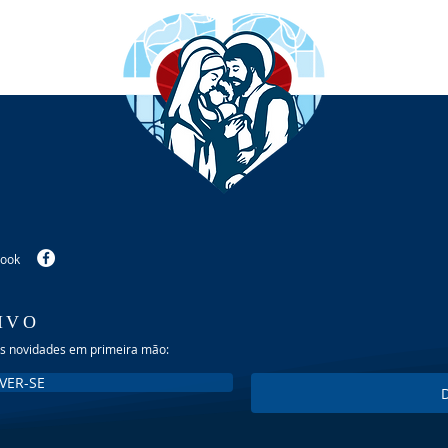
book
IVO
as novidades em primeira mão:
VER-SE