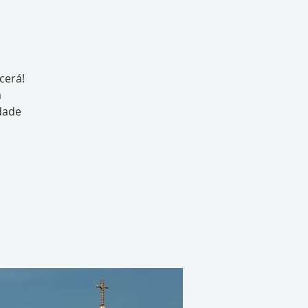
cerá!
á
dade