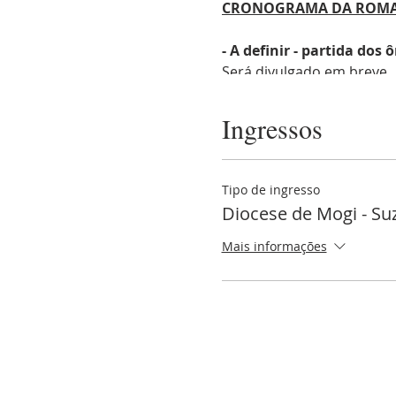
CRONOGRAMA DA ROMA
- A definir - partida dos
Será divulgado em breve.
Lembrando que, conforme 
Ingressos
Seguiremos essa regra t
- Até esta idade, se for n
- Se for em poltrona soz
Tipo de ingresso
Diocese de Mogi - Su
PARA MAIORES INFORMA
(11) 99489-5990 - Fabiane
Mais informações
Convide os seus amigos!
Que Deus abençoe!