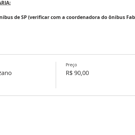
RIA:
 ônibus de SP (verificar com a coordenadora do ônibus Fab
a ANTT, crianças de até 5 anos e 11 meses podem andar n
ambém para nossas crianças!
o colo dos pais NÃO PAGA.
inha, paga normalmente .
Preço
zano
R$ 90,00
ÇÕES: