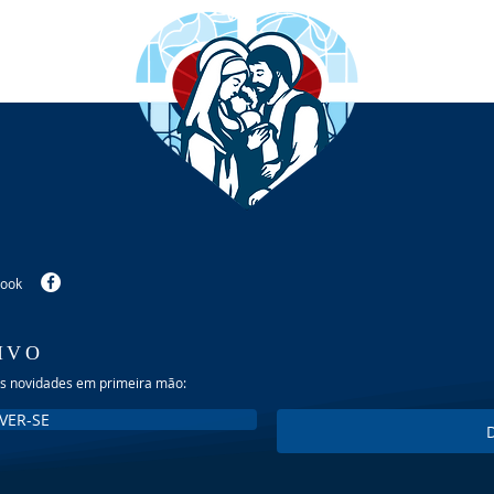
book
IVO
as novidades em primeira mão:
VER-SE