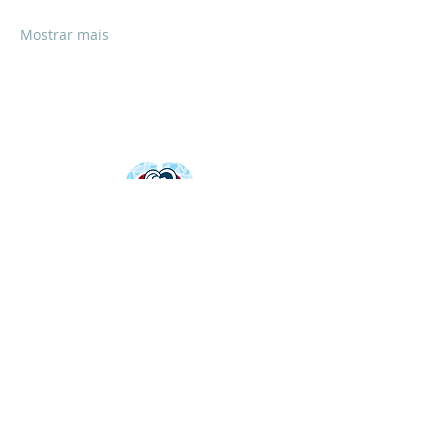
Mostrar mais
MÍDIAS SOCIAIS
Instagram
|
YouTube
|
Facebook
BOLETIM INFORMATIVO
Inscreva-se para sempre receber as nossas
novidades em primeira mão:
INSCREVER-SE