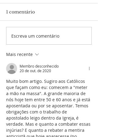
1 comentário
Escreva um comentário
STF: é lícito eliminar
Lista Oficial - 
um inocente para
Equipes de Ar
resolver um
Mais recente
problema?
Membro desconhecido
20 de out. de 2020
Muito bom artigo. Sugiro aos Católicos 
que façam como eu: comecem a "meter 
a mão na massa". A grande maioria de 
nós hoje tem entre 50 e 60 anos e já está 
aposentada ou por se aposentar. Temos 
obrigações com o trabalho de 
apostolado leigo dentro da Igreja, é 
verdade. Mas e quanto a combater essas 
injúrias? E quanto a rebater a mentira 
anticristã que hoje aparecesse (no 