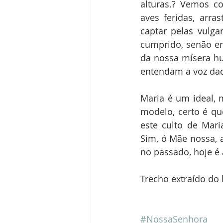
alturas.? Vemos c
aves feridas, arr
captar pelas vulga
cumprido, senão em
da nossa mísera hu
entendam a voz da
Maria é um ideal, m
modelo, certo é qu
este culto de Mari
Sim, ó Mãe nossa, a
no passado, hoje é 
Trecho extraído do 
#NossaSenhora