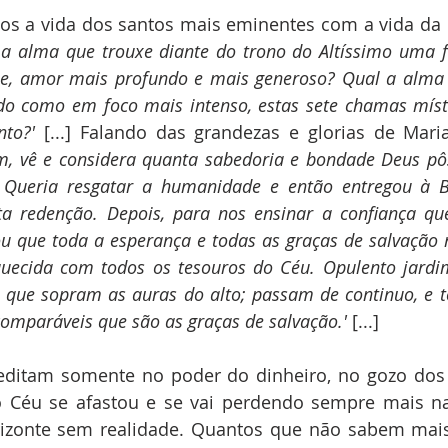
 a vida dos santos mais eminentes com a vida da R
 a alma que trouxe diante do trono do Altíssimo uma f
e, amor mais profundo e mais generoso? Qual a alma 
o como em foco mais intenso, estas sete chamas místi
nto?'
 [...] Falando das grandezas e glorias de Mari
, vê e considera quanta sabedoria e bondade Deus pôs
! Queria resgatar a humanidade e então entregou à 
a redenção. Depois, para nos ensinar a confiança qu
ou que toda a esperança e todas as graças de salvação 
quecida com todos os tesouros do Céu. Opulento jardim
 que sopram as auras do alto; passam de continuo, e t
comparáveis que são as graças de salvação.' 
[...]
ditam somente no poder do dinheiro, no gozo dos p
 o Céu se afastou e se vai perdendo sempre mais na
izonte sem realidade. Quantos que não sabem mais 