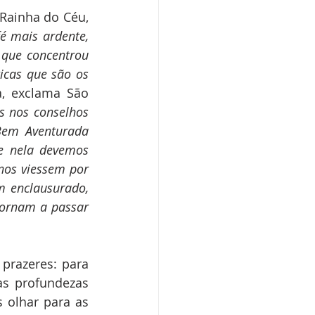
ainha do Céu, 
é mais ardente, 
que concentrou 
cas que são os 
a, exclama São 
 nos conselhos 
Bem Aventurada 
e nela devemos 
nos viessem por 
 enclausurado, 
ornam a passar 
razeres: para 
s profundezas 
olhar para as 