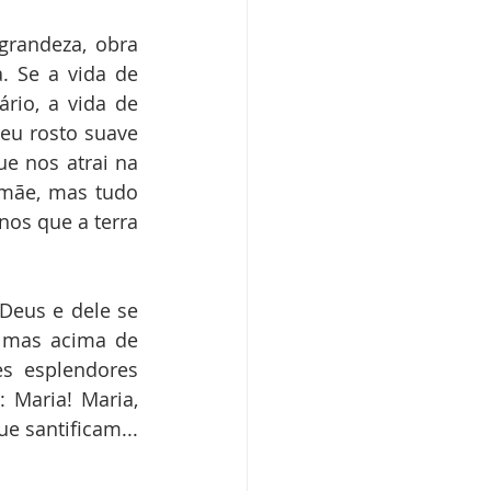
randeza, obra 
 Se a vida de 
io, a vida de 
u rosto suave 
 nos atrai na 
mãe, mas tudo 
os que a terra 
eus e dele se 
 mas acima de 
es esplendores 
 Maria! Maria, 
providencial medianeira entre o Céu e a terra, dispensadora dos dons que santificam... 