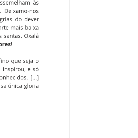
assemelham às 
. Deixamo-nos 
rias do dever 
rte mais baixa 
 santas. Oxalá 
ores
!
ino que seja o 
inspirou, e só 
ecidos. [...] 
a única gloria 