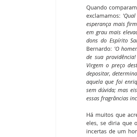
Quando comparamos
exclamamos: 
'Qual
esperança mais firm
em grau mais elevad
dons do Espírito Sa
Bernardo: 
'O homem
de sua providência
Virgem o preço dest
depositar, determin
aquela que foi enri
sem dúvida; mas eis
essas fragrâncias in
Há muitos que acre
eles, se diria que
incertas de um hor