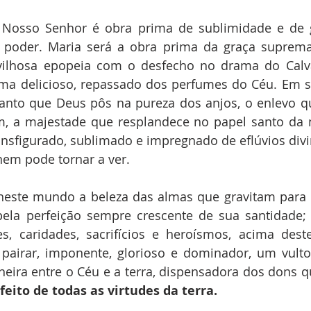
Nosso Senhor é obra prima de sublimidade e de g
poder. Maria será a obra prima da graça suprema.
ilhosa epopeia com o desfecho no drama do Calvár
a delicioso, repassado dos perfumes do Céu. Em se
nto que Deus pôs na pureza dos anjos, o enlevo que
m, a majestade que resplandece no papel santo da 
ansfigurado, sublimado e impregnado de eflúvios divin
nem pode tornar a ver.
neste mundo a beleza das almas que gravitam para D
ela perfeição sempre crescente de sua santidade;
es, caridades, sacrifícios e heroísmos, acima dest
 pairar, imponente, glorioso e dominador, um vulto:
eito de todas as virtudes da terra.