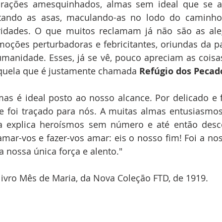
orações amesquinhados, almas sem ideal que se 
astando as asas, maculando-as no lodo do caminho
ridades. O que muitos reclamam já não são as aleg
oções perturbadoras e febricitantes, oriundas da pa
manidade. Esses, já se vê, pouco apreciam as coisas
quela que é justamente chamada 
Refúgio dos Pecad
as é ideal posto ao nosso alcance. Por delicado e f
e foi traçado para nós. A muitas almas entusiasmos 
a explica heroísmos sem número e até então desconh
mar-vos e fazer-vos amar: eis o nosso fim! Foi a noss
a nossa única força e alento."
livro Mês de Maria, da Nova Coleção FTD, de 1919.